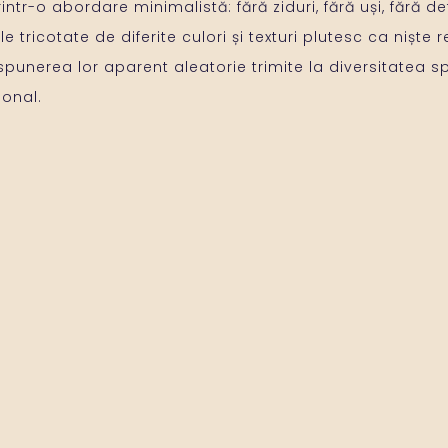
tr-o abordare minimalistă: fără ziduri, fără uși, fără det
e tricotate de diferite culori și texturi plutesc ca niște
ispunerea lor aparent aleatorie trimite la diversitatea spa
sonal.