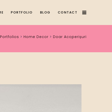
ME
PORTFOLIO
BLOG
CONTACT
Portfolios
>
Home Decor
>
Doar Acoperișuri