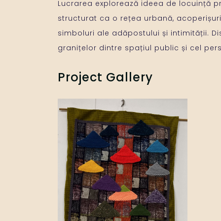
Lucrarea explorează ideea de locuință prin
structurat ca o rețea urbană, acoperișuril
simboluri ale adăpostului și intimității. D
granițelor dintre spațiul public și cel per
Project Gallery