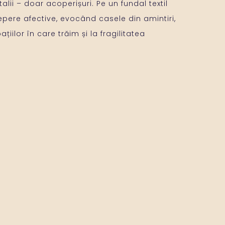
alii – doar acoperișuri. Pe un fundal textil
 repere afective, evocând casele din amintiri,
țiilor în care trăim și la fragilitatea